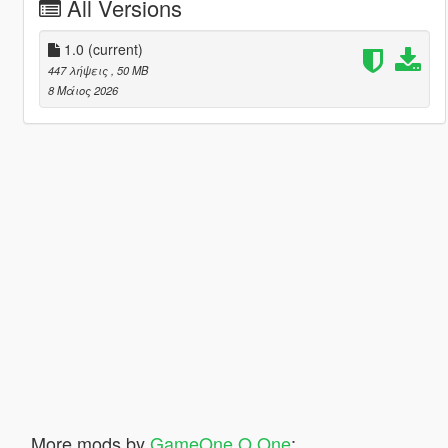
All Versions
1.0
(current)
447 λήψεις
, 50 MB
8 Μάιος 2026
More mods by
GameOne O One
: