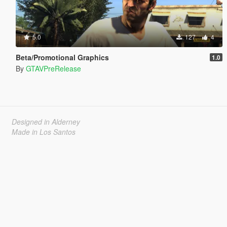
5.0
127
4
Beta/Promotional Graphics
1.0
By
GTAVPreRelease
Designed in Alderney
Made in Los Santos