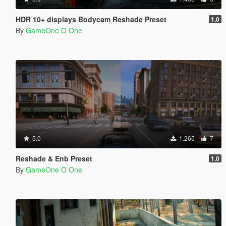
HDR 10+ displays Bodycam Reshade Preset
1.0
By
GameOne O One
5.0
1.265
7
Reshade & Enb Preset
1.0
By
GameOne O One