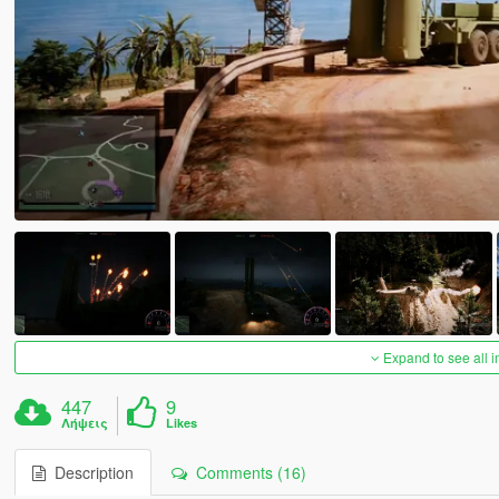
Expand to see all 
447
9
Λήψεις
Likes
Description
Comments (16)