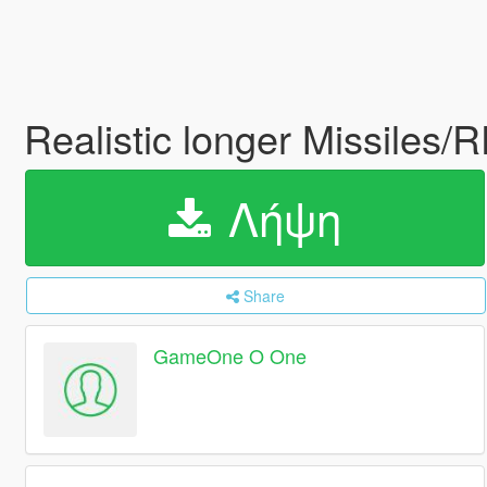
Realistic longer Missiles/
Λήψη
Share
GameOne O One