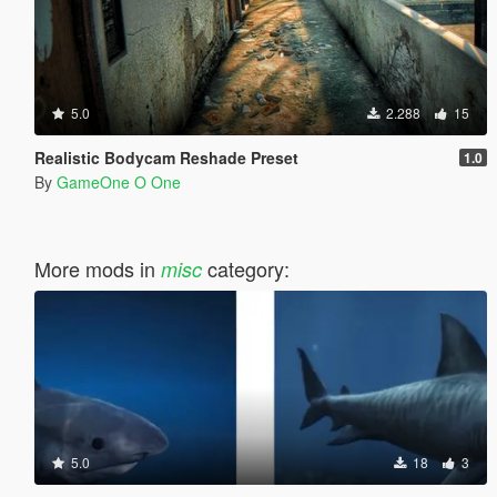
5.0
2.288
15
Realistic Bodycam Reshade Preset
1.0
By
GameOne O One
More mods in
category:
misc
5.0
18
3