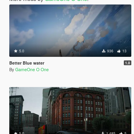
5.0
936
13
Better Blue water
1.0
By
GameOne O One
5.0
1.485
5