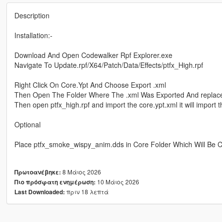
Description
Installation:-
Download And Open Codewalker Rpf Explorer.exe
Navigate To Update.rpf/X64/Patch/Data/Effects/ptfx_High.rpf
Right Click On Core.Ypt And Choose Export .xml
Then Open The Folder Where The .xml Was Exported And replace
Then open ptfx_high.rpf and import the core.ypt.xml it will import th
Optional
Place ptfx_smoke_wispy_anim.dds in Core Folder Which Will Be C
8 Μάιος 2026
Πρωτοανέβηκε:
10 Μάιος 2026
Πιο πρόσφατη ενημέρωση:
πριν 18 λεπτά
Last Downloaded: