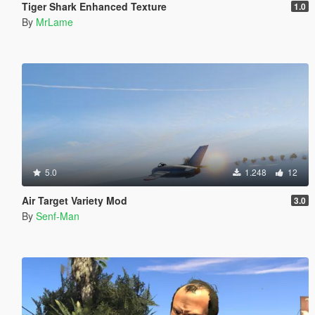
Tiger Shark Enhanced Texture
1.0
By
MrLame
5.0
1.248
12
Air Target Variety Mod
3.0
By
Senf-Man