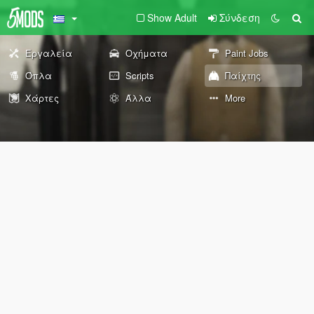
Show Adult
Σύνδεση
Εργαλεία
Οχήματα
Paint Jobs
Όπλα
Scripts
Παίχτης
Χάρτες
Άλλα
More