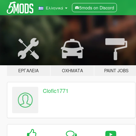
5mods on Discord
Ελληνικά
ΕΡΓΑΛΕΊΑ
ΟΧΉΜΑΤΑ
PAINT JOBS
Clofic1771