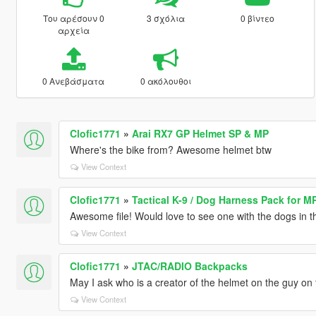
Του αρέσουν 0
3 σχόλια
0 βίντεο
αρχεία
0 Ανεβάσματα
0 ακόλουθοι
Clofic1771
»
Arai RX7 GP Helmet SP & MP
Where's the bike from? Awesome helmet btw
View Context
Clofic1771
»
Tactical K-9 / Dog Harness Pack for M
Awesome file! Would love to see one with the dogs in t
View Context
Clofic1771
»
JTAC/RADIO Backpacks
May I ask who is a creator of the helmet on the guy on t
View Context