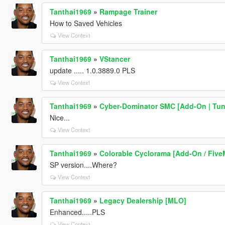
Tanthai1969
»
Rampage Trainer
How to Saved Vehicles
View Context
Tanthai1969
»
VStancer
update ..... 1.0.3889.0 PLS
View Context
Tanthai1969
»
Cyber-Dominator SMC [Add-On | Tuni
Nice...
View Context
Tanthai1969
»
Colorable Cyclorama [Add-On / Five
SP version....Where?
View Context
Tanthai1969
»
Legacy Dealership [MLO]
Enhanced.....PLS
View Context