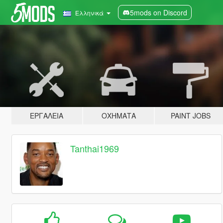
5mods on Discord
Ελληνικά
ΕΡΓΑΛΕΊΑ
ΟΧΉΜΑΤΑ
PAINT JOBS
Tanthai1969