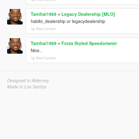
Tanthai1969
»
Legacy Dealership [MLO]
habibi_dealership or legacydealership
View Context
Tanthai1969
»
Forza Styled Speedometer
Nice..
View Context
Designed in Alderney
Made in Los Santos