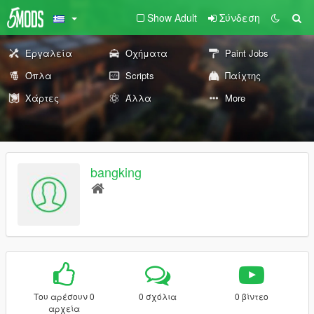
Show Adult
Σύνδεση
Εργαλεία
Οχήματα
Paint Jobs
Όπλα
Scripts
Παίχτης
Χάρτες
Άλλα
More
bangking
Του αρέσουν 0
0 σχόλια
0 βίντεο
αρχεία