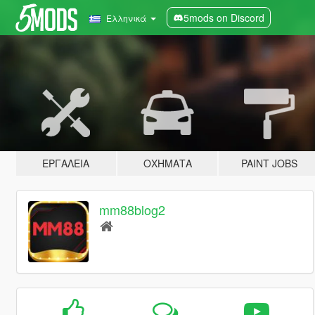
5mods on Discord
Ελληνικά
ΕΡΓΑΛΕΊΑ
ΟΧΉΜΑΤΑ
PAINT JOBS
mm88blog2