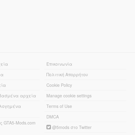
χεία
Επικοινωνία
ία
Πολιτική Απορρήτου
εία
Cookie Policy
εβασμένα αρχεία
Manage cookie settings
λογημένα
Terms of Use
DMCA
ς GTA5-Mods.com
@5mods στο Twitter