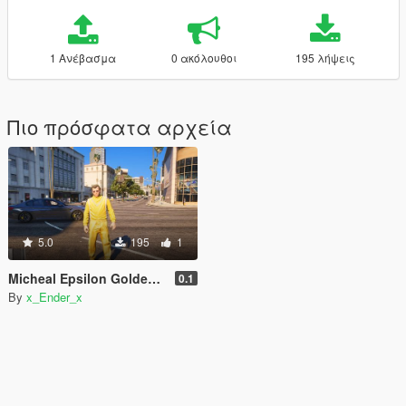
1 Ανέβασμα
0 ακόλουθοι
195 λήψεις
Πιο πρόσφατα αρχεία
5.0
195
1
Micheal Epsilon Golden Robe
0.1
By
x_Ender_x