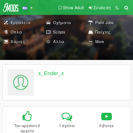
Show Adult
Σύνδεση
Εργαλεία
Οχήματα
Paint Jobs
Όπλα
Scripts
Παίχτης
Χάρτες
Άλλα
More
x_Ender_x
Του αρέσουν 0
1 σχόλιο
0 βίντεο
αρχεία