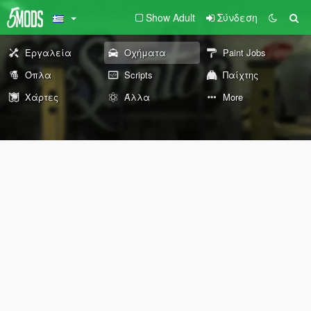
Show Adult
Σύνδεση
Εργαλεία
Οχήματα
Paint Jobs
Όπλα
Scripts
Παίχτης
Χάρτες
Άλλα
More