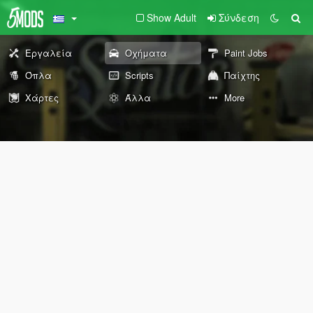
Show Adult
Σύνδεση
Εργαλεία
Οχήματα
Paint Jobs
Όπλα
Scripts
Παίχτης
Χάρτες
Άλλα
More