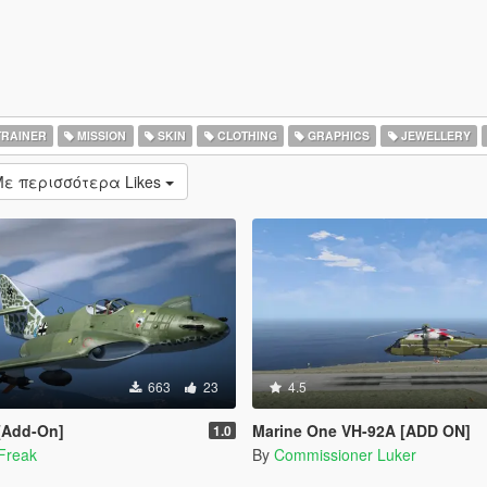
RAINER
MISSION
SKIN
CLOTHING
GRAPHICS
JEWELLERY
ε περισσότερα Likes
663
23
4.5
 [Add-On]
Marine One VH-92A [ADD ON]
1.0
Freak
By
Commissioner Luker