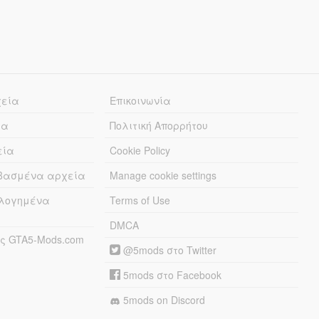
χεία
Επικοινωνία
ία
Πολιτική Απορρήτου
εία
Cookie Policy
εβασμένα αρχεία
Manage cookie settings
λογημένα
Terms of Use
DMCA
ς GTA5-Mods.com
@5mods στο Twitter
5mods στο Facebook
5mods on Discord