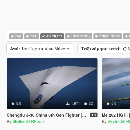
CAR
BIKE
AIRCRAFT
EMERGENCY
SCRIPT HOOK
T
Από:
Τον Περασμένο Μήνα
Ταξινόμησε κατά:
Μ
5.0
1.971
32
5.0
Chengdu J-36 China 6th Gen Fighter [Add-On | VehFuncs V]
Me 262 HG III
1.1
By
SkylineGTRFreak
By
SkylineGTR