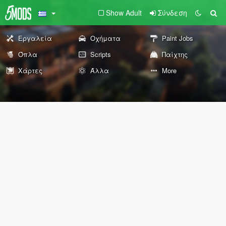
Show Adult
Σύνδεση
Εργαλεία
Οχήματα
Paint Jobs
Όπλα
Scripts
Παίχτης
Χάρτες
Άλλα
More