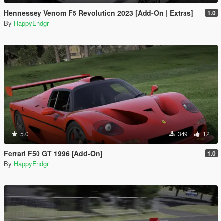
Hennessey Venom F5 Revolution 2023 [Add-On | Extras]
1.0
By
HappyEndgr
5.0
349
12
Ferrari F50 GT 1996 [Add-On]
1.0
By
HappyEndgr