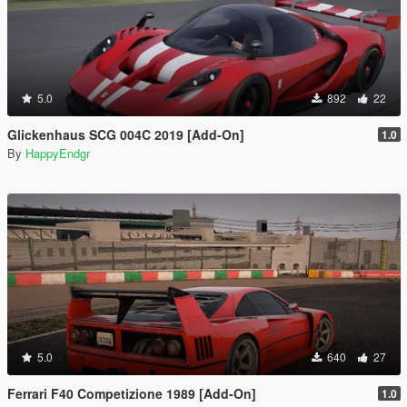
5.0
892
22
Glickenhaus SCG 004C 2019 [Add-On]
1.0
By
HappyEndgr
5.0
640
27
Ferrari F40 Competizione 1989 [Add-On]
1.0