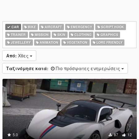
CAR
BIKE
AIRCRAFT
EMERGENCY
SCRIPT HOOK
TRAINER
MISSION
SKIN
CLOTHING
GRAPHICS
JEWELLERY
ANIMATION
VEGETATION
LORE FRIENDLY
Από:
Χθες
Ταξινόμησε κατά:
Πιο πρόσφατες ενημερώσεις
5.0
87
12