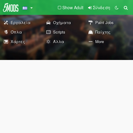
Show Adult
Σύνδεση
Εργαλεία
Οχήματα
Paint Jobs
Όπλα
Scripts
Παίχτης
Χάρτες
Άλλα
More