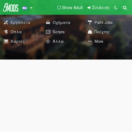
Show Adult
Σύνδεση
Εργαλεία
Οχήματα
Paint Jobs
Όπλα
Scripts
Παίχτης
Χάρτες
Άλλα
More