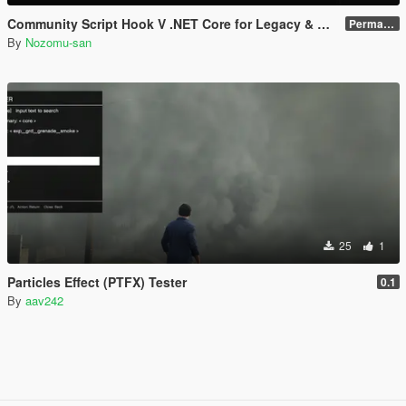
Community Script Hook V .NET Core for Legacy & Enhanced [ .NET Core ]
Permanent Link
By
Nozomu-san
25
1
Particles Effect (PTFX) Tester
0.1
By
aav242