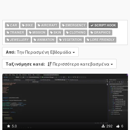
CAR
BIKE
AIRCRAFT
EMERGENCY
SCRIPT HOOK
TRAINER
MISSION
SKIN
CLOTHING
GRAPHICS
JEWELLERY
ANIMATION
VEGETATION
LORE FRIENDLY
Από:
Την Περασμένη Εβδομάδα
Ταξινόμησε κατά:
Περισσότερο κατεβασμένα
5.0
292
6