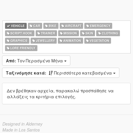
VEHICLE
CAR
BIKE
AIRCRAFT
EMERGENCY
SCRIPT HOOK
TRAINER
MISSION
SKIN
CLOTHING
GRAPHICS
JEWELLERY
ANIMATION
VEGETATION
LORE FRIENDLY
Από:
Τον Περασμένο Μήνα
Ταξινόμησε κατά:
Περισσότερο κατεβασμένα
Δεν βρέθηκαν αρχεία, παρακαλώ προσπάθησε να
αλλάξεις τα κριτήρια επιλογής.
Designed in Alderney
Made in Los Santos