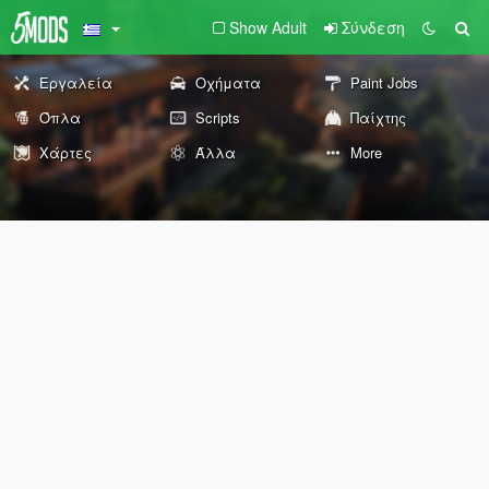
Show Adult
Σύνδεση
Εργαλεία
Οχήματα
Paint Jobs
Όπλα
Scripts
Παίχτης
Χάρτες
Άλλα
More