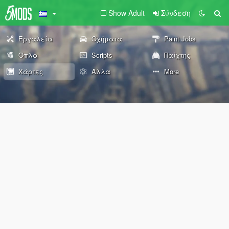
Show Adult
Σύνδεση
Εργαλεία
Οχήματα
Paint Jobs
Όπλα
Scripts
Παίχτης
Χάρτες
Άλλα
More