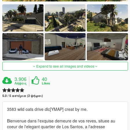
Expand to see all images and videos
3.906
40
Λήψεις
Likes
5.0 / 5 αστέρια (2 ψήφοι)
3583 wild oats drive dlc[YMAP] creat by me.
Bienvenue dans l'exquise demeure de vos reves, situee au
coeur de l'elegant quartier de Los Santos, a l'adresse