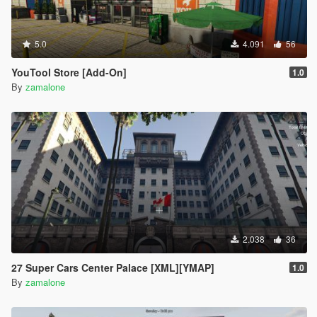
5.0
4.091
56
YouTool Store [Add-On]
1.0
By
zamalone
2.038
36
27 Super Cars Center Palace [XML][YMAP]
1.0
By
zamalone