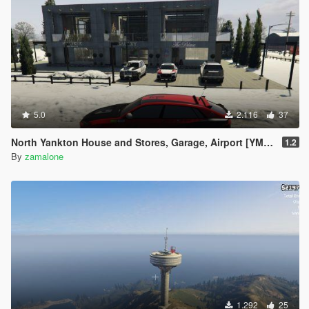
5.0
2.116
37
North Yankton House and Stores, Garage, Airport [YMAP][Map Builder]
1.2
By
zamalone
1.292
25