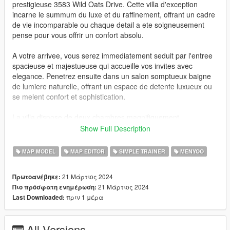
prestigieuse 3583 Wild Oats Drive. Cette villa d'exception
incarne le summum du luxe et du raffinement, offrant un cadre
de vie incomparable ou chaque detail a ete soigneusement
pense pour vous offrir un confort absolu.
A votre arrivee, vous serez immediatement seduit par l'entree
spacieuse et majestueuse qui accueille vos invites avec
elegance. Penetrez ensuite dans un salon somptueux baigne
de lumiere naturelle, offrant un espace de detente luxueux ou
se melent confort et sophistication.
La villa dispose de deux chambres magnifiquement
amenagees, chacune avec sa propre salle de bain privative
Show Full Description
pour vous offrir intimite et tranquillite. La premiere chambre
offre une vue imprenable sur la rue animee de Los Santos,
MAP MODEL
MAP EDITOR
SIMPLE TRAINER
MENYOO
tandis que la seconde chambre vous invite a vous detendre
dans un havre de paix et de serenite.
21 Μάρτιος 2024
Πρωτοανέβηκε:
21 Μάρτιος 2024
Πιο πρόσφατη ενημέρωση:
La cuisine ouverte, veritable chef-d'oeuvre de design, est
πριν 1 μέρα
Last Downloaded:
equipee des dernieres technologies et des meilleurs appareils
electromenagers pour satisfaire les exigences des amateurs
de gastronomie les plus exigeants. Adjacente a la cuisine se
All Versions