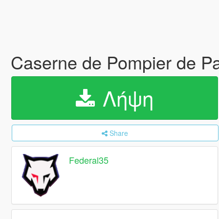
Caserne de Pompier de P
Λήψη
Share
Federal35