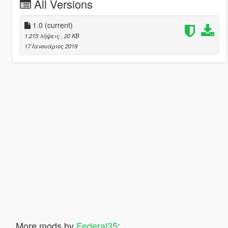
All Versions
1.0
(current)
1.215 λήψεις
, 20 KB
17 Ιανουάριος 2019
More mods by
Federal35
: