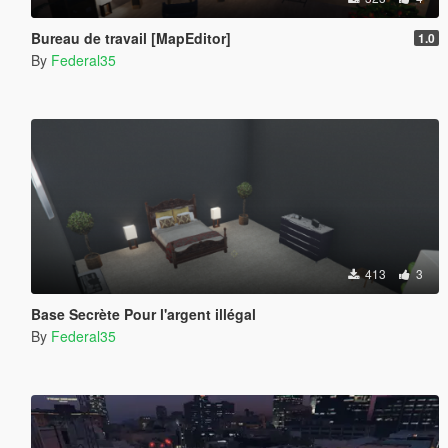
Bureau de travail [MapEditor]
1.0
By
Federal35
413
3
Base Secrète Pour l'argent illégal
By
Federal35