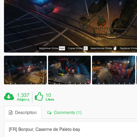
1.337
10
Λήψεις
Likes
Description
Comments (1)
[FR] Bonjour, Caserne de Paleto-bay