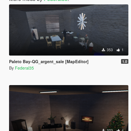
353
1
Paleto Bay-QG_argent_sale [MapEditor]
1.0
By
Federal35
323
4