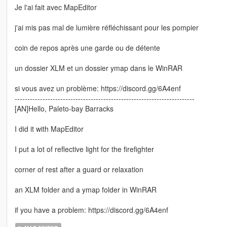
Je l'ai fait avec MapEditor
j'ai mis pas mal de lumière réfléchissant pour les pompier
coin de repos après une garde ou de détente
un dossier XLM et un dossier ymap dans le WinRAR
si vous avez un problème: https://discord.gg/6A4enf
-----------------------------------------------------------------------
[AN]Hello, Paleto-bay Barracks
I did it with MapEditor
I put a lot of reflective light for the firefighter
corner of rest after a guard or relaxation
an XLM folder and a ymap folder in WinRAR
if you have a problem: https://discord.gg/6A4enf