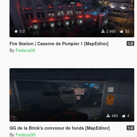
5.0
2.990
32
Fire Station | Caserne de Pompier 1 [MapEditor]
1.0
By
Federal35
480
4
QG de la Brink's convoeur de fonds [MapEditor]
1.0
By
Federal35