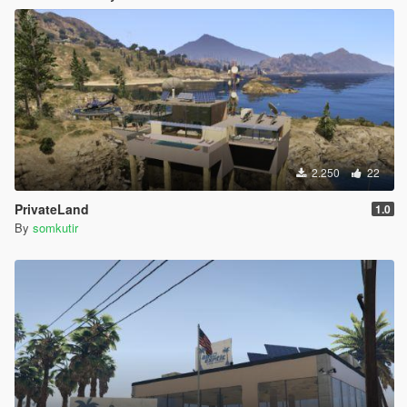
2.250
22
PrivateLand
1.0
By
somkutir