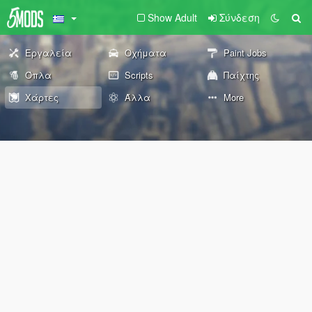
Show Adult
Σύνδεση
Εργαλεία
Οχήματα
Paint Jobs
Όπλα
Scripts
Παίχτης
Χάρτες
Άλλα
More