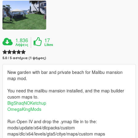
1.836
17
Λήψεις
Likes
5.0 / 5 αστέρια (1 ψήφος)
New garden with bar and private beach for Malibu mansion
map mod.
You need the malibu mansion installed, and the map builder
cusom maps to.
BigShaqNOKetchup
OmegaKingMods
Run Open IV and drop the .ymap file in to the:
mods/update/x64/dlcpacks/custom
maps/dlc/x64/levels/gta5/citye/maps/custom maps