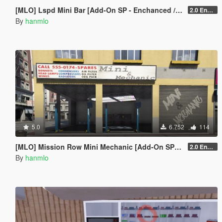
[MLO] Lspd Mini Bar [Add-On SP - Enchanced / FiveM]
2.0 Enchanced
By
hanmlo
5.0
6.752
114
[MLO] Mission Row Mini Mechanic [Add-On SP - Enhanced / FiveM]
2.0 Enhanced
By
hanmlo