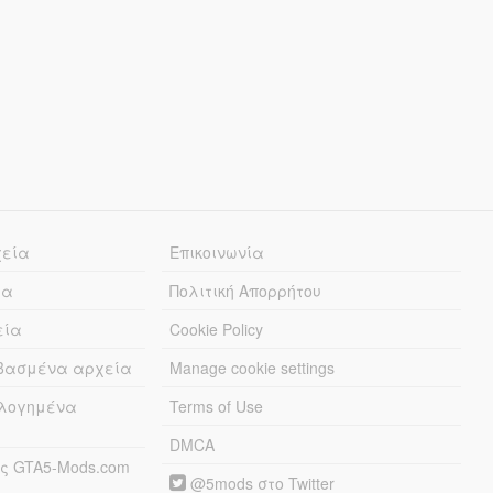
χεία
Επικοινωνία
ία
Πολιτική Απορρήτου
εία
Cookie Policy
εβασμένα αρχεία
Manage cookie settings
λογημένα
Terms of Use
DMCA
ς GTA5-Mods.com
@5mods στο Twitter