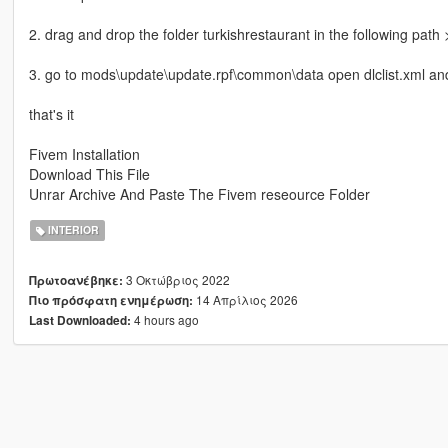
2. drag and drop the folder turkishrestaurant in the following pat
3. go to mods\update\update.rpf\common\data open dlclist.xml and 
that's it
Fivem Installation
Download This File
Unrar Archive And Paste The Fivem reseource Folder
INTERIOR
3 Οκτώβριος 2022
Πρωτοανέβηκε:
14 Απρίλιος 2026
Πιο πρόσφατη ενημέρωση:
4 hours ago
Last Downloaded: