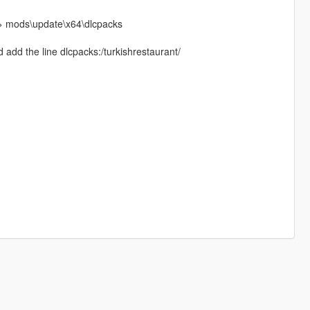
h > mods\update\x64\dlcpacks
add the line dlcpacks:/turkishrestaurant/