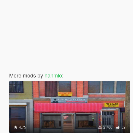
More mods by
hanmlo
:
4.75
2.760
52