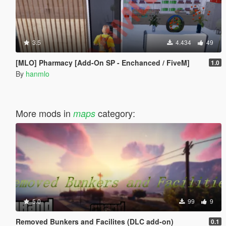
3.5
4.434
49
[MLO] Pharmacy [Add-On SP - Enchanced / FiveM]
1.0
By
hanmlo
More mods in
category:
maps
5.0
99
9
Removed Bunkers and Facilites (DLC add-on)
0.1