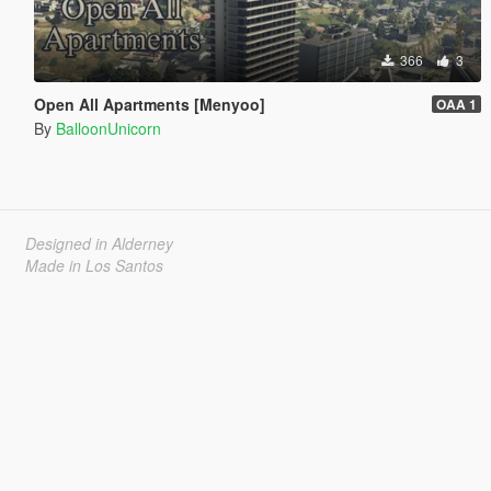
366
3
Open All Apartments [Menyoo]
OAA 1
By
BalloonUnicorn
Designed in Alderney
Made in Los Santos