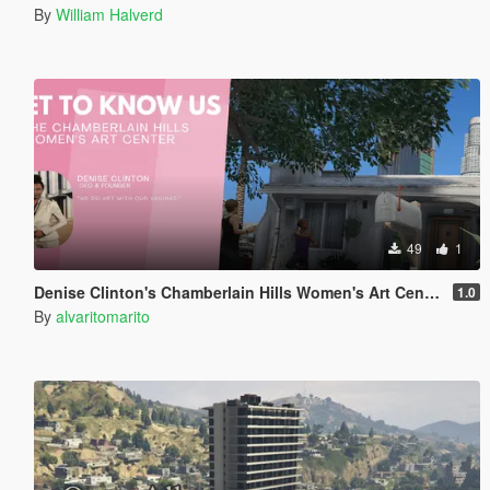
By
William Halverd
49
1
Denise Clinton's Chamberlain Hills Women's Art Center
1.0
By
alvaritomarito