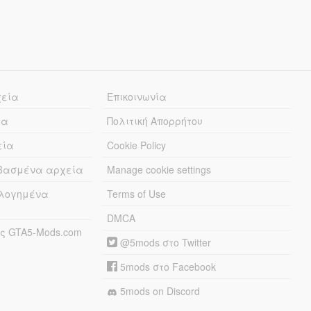
χεία
Επικοινωνία
ία
Πολιτική Απορρήτου
εία
Cookie Policy
εβασμένα αρχεία
Manage cookie settings
λογημένα
Terms of Use
DMCA
ς GTA5-Mods.com
@5mods στο Twitter
5mods στο Facebook
5mods on Discord