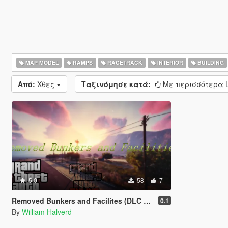
MAP MODEL
RAMPS
RACETRACK
INTERIOR
BUILDING
Από:
Χθες
Ταξινόμησε κατά:
Με περισσότερα L
5.0
58
7
Removed Bunkers and Facilites (DLC add-on)
0.1
By
William Halverd