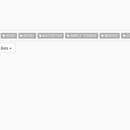
ROAD
SCENE
MAP EDITOR
SIMPLE TRAINER
MENYOO
CO
ikes