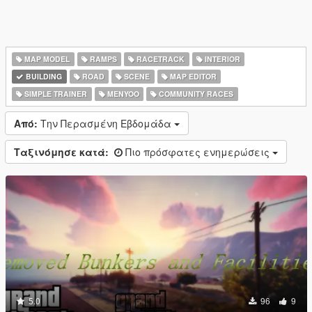
MAP MODEL
RAMPS
RACETRACK
INTERIOR
BUILDING
ROAD
SCENE
MAP EDITOR
SIMPLE TRAINER
MENYOO
COMMUNITY RACES
Από:
Την Περασμένη Εβδομάδα
Ταξινόμησε κατά:
Πιο πρόσφατες ενημερώσεις
5.0
96
9