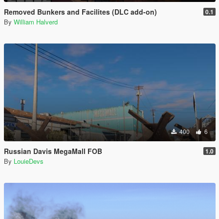
Removed Bunkers and Facilites (DLC add-on)
0.1
By
William Halverd
400
6
Russian Davis MegaMall FOB
1.0
By
LouieDevs