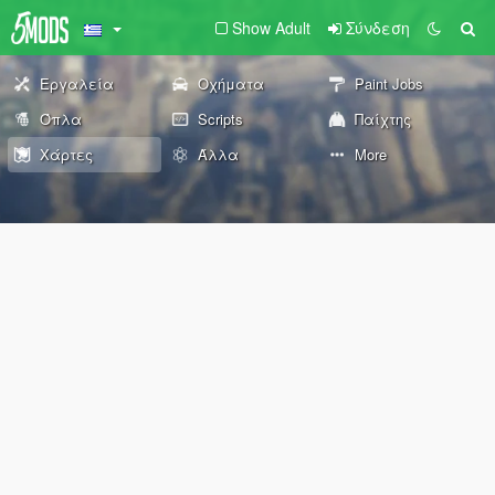
Show Adult
Σύνδεση
Εργαλεία
Οχήματα
Paint Jobs
Όπλα
Scripts
Παίχτης
Χάρτες
Άλλα
More