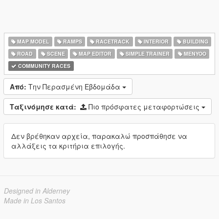
MAP MODEL
RAMPS
RACETRACK
INTERIOR
BUILDING
ROAD
SCENE
MAP EDITOR
SIMPLE TRAINER
MENYOO
COMMUNITY RACES
Από:
Την Περασμένη Εβδομάδα
Ταξινόμησε κατά:
Πιο πρόσφατες μεταφορτώσεις
Δεν βρέθηκαν αρχεία, παρακαλώ προσπάθησε να
αλλάξεις τα κριτήρια επιλογής.
Designed in Alderney
Made in Los Santos