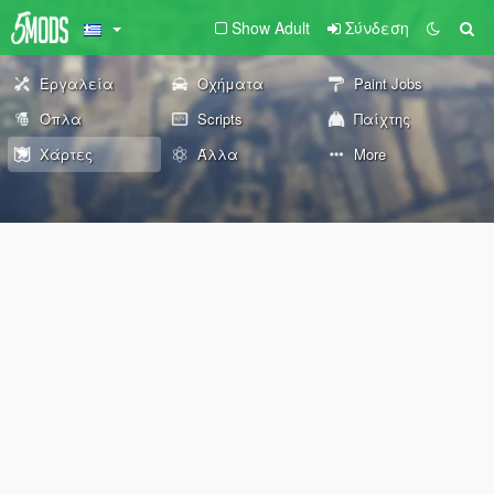
Show Adult
Σύνδεση
Εργαλεία
Οχήματα
Paint Jobs
Όπλα
Scripts
Παίχτης
Χάρτες
Άλλα
More