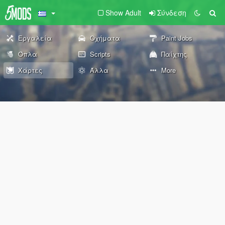
Show Adult
Σύνδεση
Εργαλεία
Οχήματα
Paint Jobs
Όπλα
Scripts
Παίχτης
Χάρτες
Άλλα
More