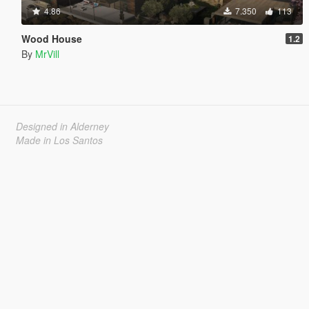
4.86
7.350
113
Wood House
1.2
By
MrVill
Designed in Alderney
Made in Los Santos