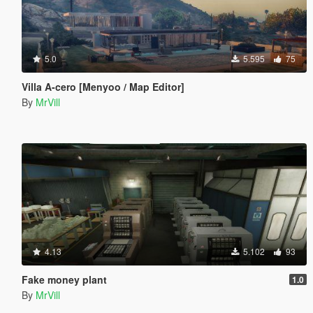
5.0
5.595
75
Villa A-cero [Menyoo / Map Editor]
By
MrVill
4.13
5.102
93
Fake money plant
1.0
By
MrVill