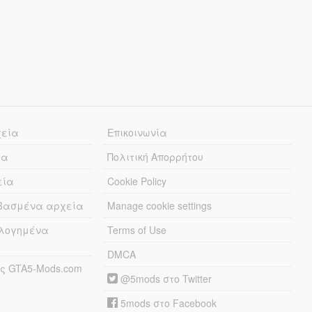
χεία
Επικοινωνία
ία
Πολιτική Απορρήτου
εία
Cookie Policy
εβασμένα αρχεία
Manage cookie settings
λογημένα
Terms of Use
DMCA
ς GTA5-Mods.com
@5mods στο Twitter
5mods στο Facebook