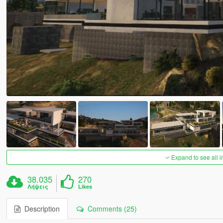
Expand to see all 
38.035
270
Λήψεις
Likes
Description
Comments (25)