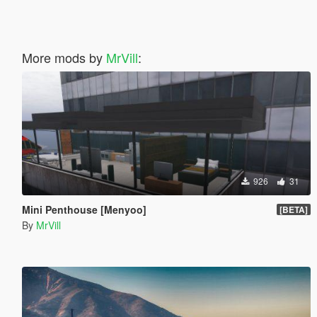
More mods by
MrVill
:
926
31
Mini Penthouse [Menyoo]
[BETA]
By
MrVill