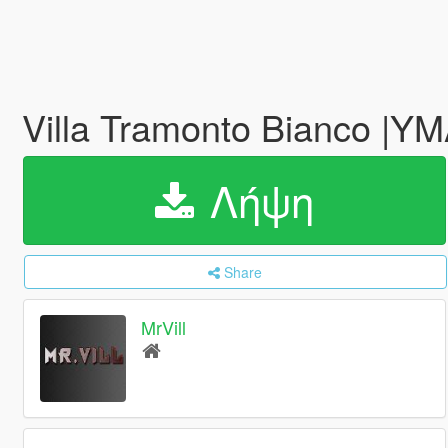
Villa Tramonto Bianco |Y
Λήψη
Share
MrVill