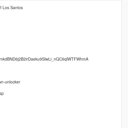
 of Los Santos
!pp0RUmkdBND6j2B2irDaeku9SlwLi_nQC6qlWTFWhmA
wn-unlocker
sp