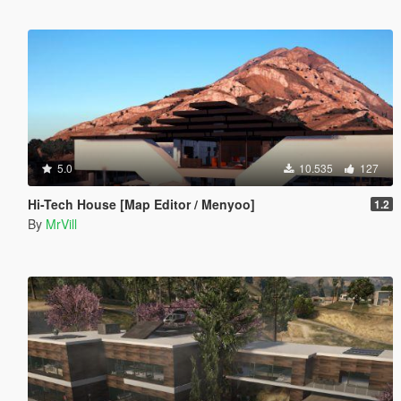
5.0
10.535
127
Hi-Tech House [Map Editor / Menyoo]
1.2
By
MrVill