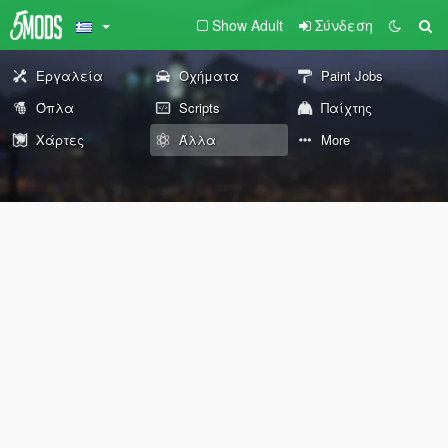
Show Adult
Σύνδεση
Εργαλεία
Οχήματα
Paint Jobs
Όπλα
Scripts
Παίχτης
Χάρτες
Άλλα
More