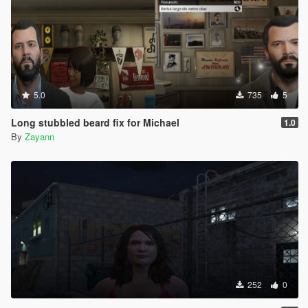
5.0
735
5
Long stubbled beard fix for Michael
1.0
By
Zayann
252
0