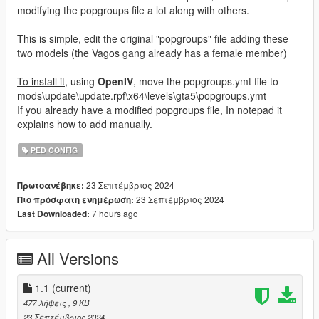
modifying the popgroups file a lot along with others.
This is simple, edit the original "popgroups" file adding these
two models (the Vagos gang already has a female member)
To install it
, using
OpenIV
, move the popgroups.ymt file to
mods\update\update.rpf\x64\levels\gta5\popgroups.ymt
If you already have a modified popgroups file, In notepad it
explains how to add manually.
PED CONFIG
23 Σεπτέμβριος 2024
Πρωτοανέβηκε:
23 Σεπτέμβριος 2024
Πιο πρόσφατη ενημέρωση:
7 hours ago
Last Downloaded:
All Versions
1.1
(current)
477 λήψεις
, 9 KB
23 Σεπτέμβριος 2024