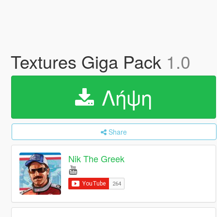
Textures Giga Pack
1.0
Λήψη
Share
Nik The Greek