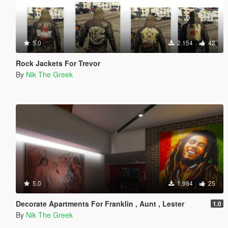
5.0
2.154
42
Rock Jackets For Trevor
By
Nik The Greek
5.0
1.984
25
Decorate Apartments For Franklin , Aunt , Lester
1.0
By
Nik The Greek