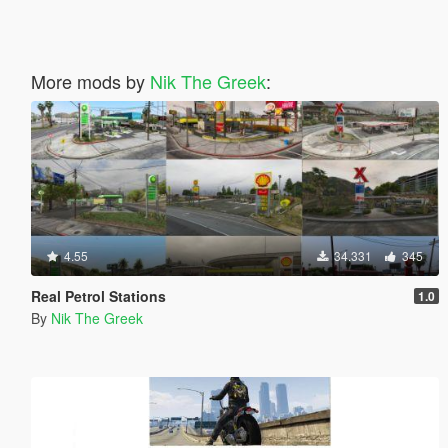
More mods by
Nik The Greek
:
4.55
34.331
345
Real Petrol Stations
1.0
By
Nik The Greek