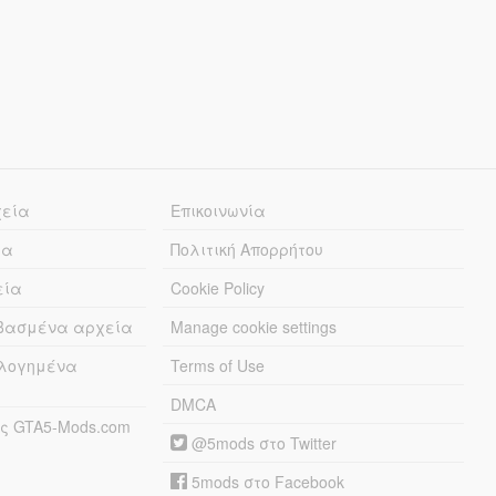
χεία
Επικοινωνία
ία
Πολιτική Απορρήτου
εία
Cookie Policy
εβασμένα αρχεία
Manage cookie settings
λογημένα
Terms of Use
DMCA
ς GTA5-Mods.com
@5mods στο Twitter
5mods στο Facebook