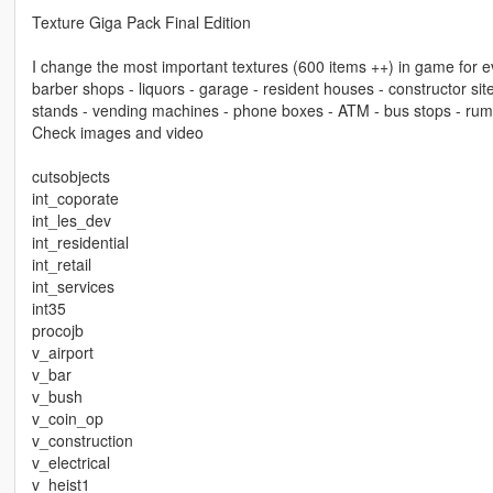
Texture Giga Pack Final Edition
I change the most important textures (600 items ++) in game for e
barber shops - liquors - garage - resident houses - constructor sit
stands - vending machines - phone boxes - ATM - bus stops - rumps
Check images and video
cutsobjects
int_coporate
int_les_dev
int_residential
int_retail
int_services
int35
procojb
v_airport
v_bar
v_bush
v_coin_op
v_construction
v_electrical
v_heist1