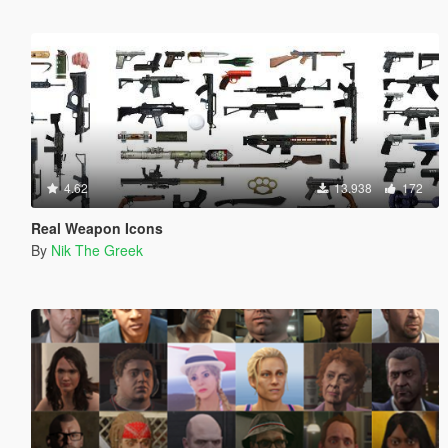
4.62
13.938
172
Real Weapon Icons
By
Nik The Greek