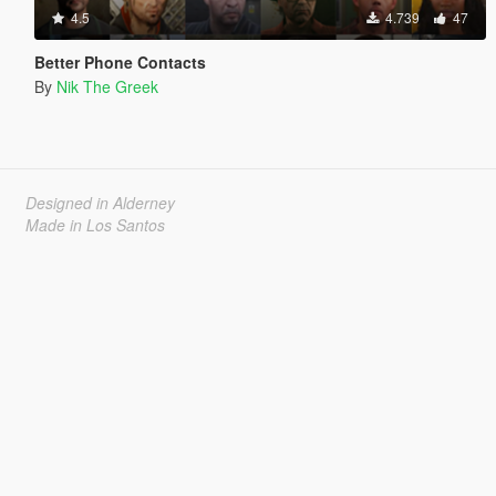
4.5
4.739
47
Better Phone Contacts
By
Nik The Greek
Designed in Alderney
Made in Los Santos