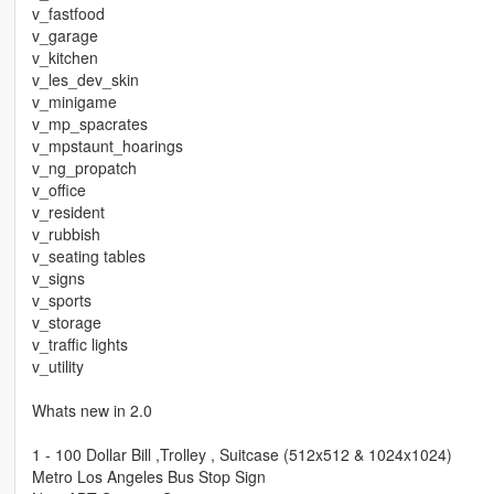
v_fastfood
v_garage
v_kitchen
v_les_dev_skin
v_minigame
v_mp_spacrates
v_mpstaunt_hoarings
v_ng_propatch
v_office
v_resident
v_rubbish
v_seating tables
v_signs
v_sports
v_storage
v_traffic lights
v_utility
Whats new in 2.0
1 - 100 Dollar Bill ,Trolley , Suitcase (512x512 & 1024x1024)
Metro Los Angeles Bus Stop Sign