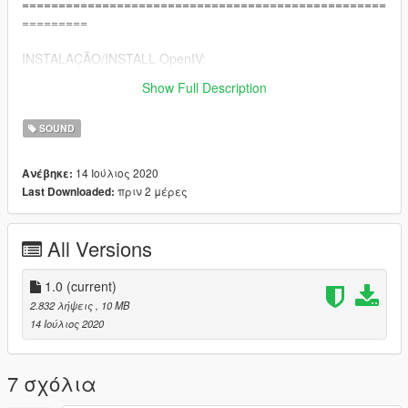
==================================================
=========
INSTALAÇÃO/INSTALL OpenIV:
https://openiv.com/
Show Full Description
OFFILINE: x64/audio/sfx/resident.rpf
SOUND
14 Ιούλιος 2020
Ανέβηκε:
πριν 2 μέρες
Last Downloaded:
All Versions
1.0
(current)
2.832 λήψεις
, 10 MB
14 Ιούλιος 2020
7 σχόλια