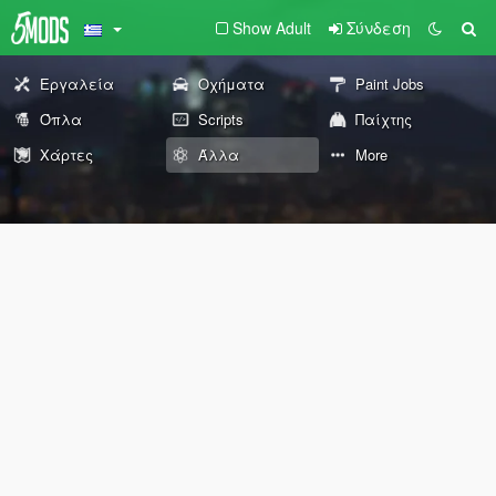
Show Adult
Σύνδεση
Εργαλεία
Οχήματα
Paint Jobs
Όπλα
Scripts
Παίχτης
Χάρτες
Άλλα
More