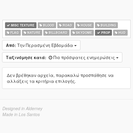
MISC TEXTURE
BLOOD
ROAD
HOUSE
BUILDING
FLAG
NATURE
BILLBOARD
SKYDOME
PROP
HUD
Από:
Την Περασμένη Εβδομάδα
Ταξινόμησε κατά:
Πιο πρόσφατες ενημερώσεις
Δεν βρέθηκαν αρχεία, παρακαλώ προσπάθησε να
αλλάξεις τα κριτήρια επιλογής.
Designed in Alderney
Made in Los Santos