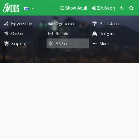
Show Adult
Σύνδεση
Εργαλεία
Οχήματα
Paint Jobs
Όπλα
Scripts
Παίχτης
Χάρτες
Άλλα
More