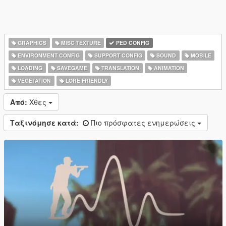
GRAPHICS
MISC TEXTURE
PED CONFIG
ENVIRONMENT CONFIG
SUPPORT CONFIG
SOUND
MOBILE
LOADING
SAVEGAME
TRANSLATION
ANIMATION
VEGETATION
LORE FRIENDLY
Από:
Χθες
Ταξινόμησε κατά:
Πιο πρόσφατες ενημερώσεις