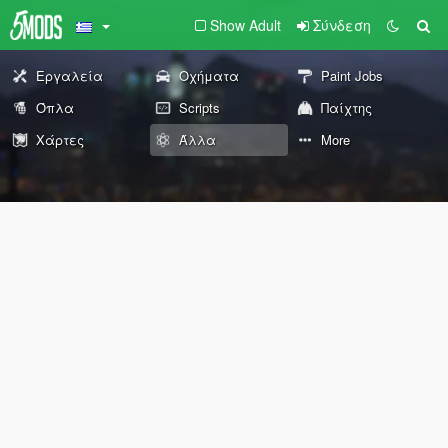
Show Adult
Σύνδεση
Εργαλεία
Οχήματα
Paint Jobs
Όπλα
Scripts
Παίχτης
Χάρτες
Άλλα
More