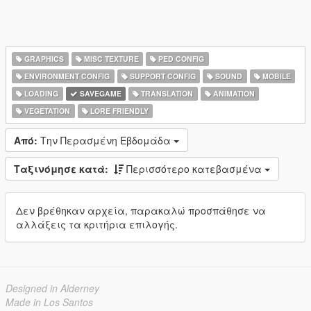
GRAPHICS
MISC TEXTURE
PED CONFIG
ENVIRONMENT CONFIG
SUPPORT CONFIG
SOUND
MOBILE
LOADING
SAVEGAME
TRANSLATION
ANIMATION
VEGETATION
LORE FRIENDLY
Από:
Την Περασμένη Εβδομάδα
Ταξινόμησε κατά:
Περισσότερο κατεβασμένα
Δεν βρέθηκαν αρχεία, παρακαλώ προσπάθησε να
αλλάξεις τα κριτήρια επιλογής.
Designed in Alderney
Made in Los Santos