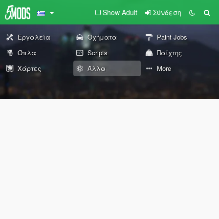
Show Adult
Σύνδεση
Εργαλεία
Οχήματα
Paint Jobs
Όπλα
Scripts
Παίχτης
Χάρτες
Άλλα
More