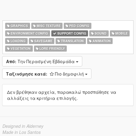
GRAPHICS
MISC TEXTURE
PED CONFIG
ENVIRONMENT CONFIG
SUPPORT CONFIG
SOUND
MOBILE
LOADING
SAVEGAME
TRANSLATION
ANIMATION
VEGETATION
LORE FRIENDLY
Από:
Την Περασμένη Εβδομάδα
Ταξινόμησε κατά:
Πιο δημοφιλή
Δεν βρέθηκαν αρχεία, παρακαλώ προσπάθησε να
αλλάξεις τα κριτήρια επιλογής.
Designed in Alderney
Made in Los Santos