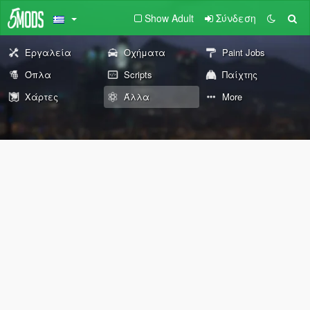
Show Adult
Σύνδεση
Εργαλεία
Οχήματα
Paint Jobs
Όπλα
Scripts
Παίχτης
Χάρτες
Άλλα
More