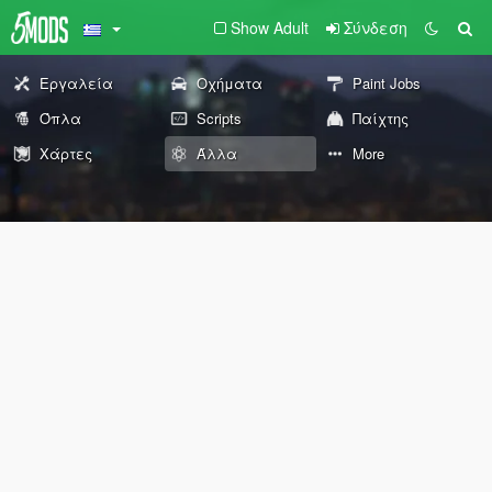
Show Adult
Σύνδεση
Εργαλεία
Οχήματα
Paint Jobs
Όπλα
Scripts
Παίχτης
Χάρτες
Άλλα
More