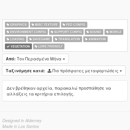
GRAPHICS
MISC TEXTURE
PED CONFIG
ENVIRONMENT CONFIG
SUPPORT CONFIG
SOUND
MOBILE
LOADING
SAVEGAME
TRANSLATION
ANIMATION
VEGETATION
LORE FRIENDLY
Από:
Τον Περασμένο Μήνα
Ταξινόμησε κατά:
Πιο πρόσφατες μεταφορτώσεις
Δεν βρέθηκαν αρχεία, παρακαλώ προσπάθησε να
αλλάξεις τα κριτήρια επιλογής.
Designed in Alderney
Made in Los Santos