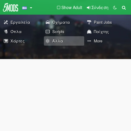
Show Adult
Σύνδεση
Εργαλεία
Οχήματα
Paint Jobs
Όπλα
Scripts
Παίχτης
Χάρτες
Άλλα
More