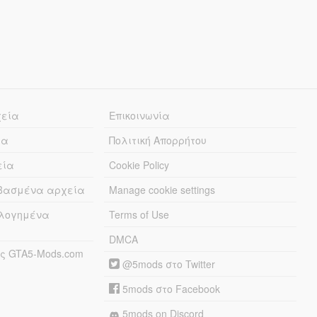
χεία
Επικοινωνία
ία
Πολιτική Απορρήτου
εία
Cookie Policy
εβασμένα αρχεία
Manage cookie settings
λογημένα
Terms of Use
DMCA
ς GTA5-Mods.com
@5mods στο Twitter
5mods στο Facebook
5mods on Discord