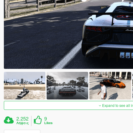
Expand to see all 
2.252
9
Λήψεις
Likes