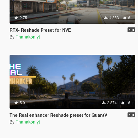
2.75
4.383
6
RTX- Reshade Preset for NVE
1.0
By
Thanakon yt
5.0
2.874
16
The Real enhancer Reshade preset for QuantV
1.0
By
Thanakon yt