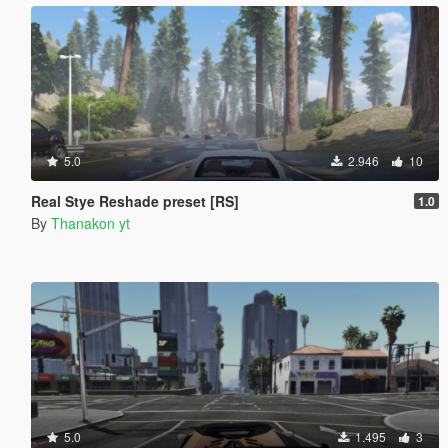
5.0
2.946
10
Real Stye Reshade preset [RS]
1.0
By
Thanakon yt
5.0
1.495
3