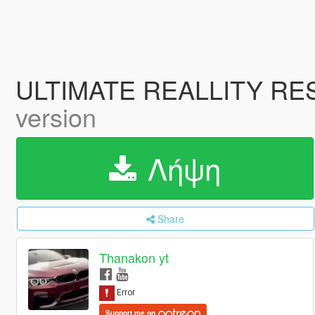
ULTIMATE REALLITY RE
version
Λήψη
Share
Thanakon yt
Support me on