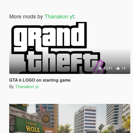
More mods by
Thanakon yt
:
3.241
14
GTA 6 LOGO on starting game
By
Thanakon yt