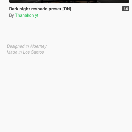
Dark night reshade preset [DN]
1.0
By
Thanakon yt
Designed in Alderney
Made in Los Santos