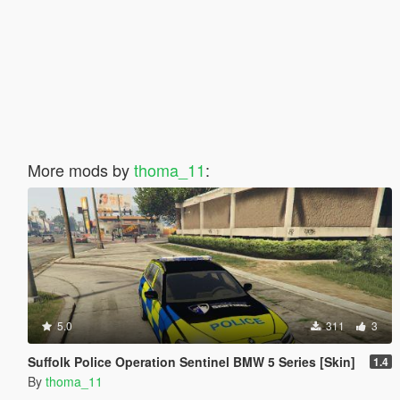
More mods by
thoma_11
:
5.0
311
3
Suffolk Police Operation Sentinel BMW 5 Series [Skin]
1.4
By
thoma_11