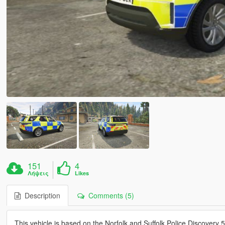
151
4
Λήψεις
Likes
Description
Comments (5)
This vehicle is based on the Norfolk and Suffolk Police Discover