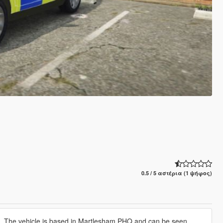
0.5 / 5 αστέρια (1 ψήφος)
y 5. The vehicle is based in Martlesham PHQ and can be seen