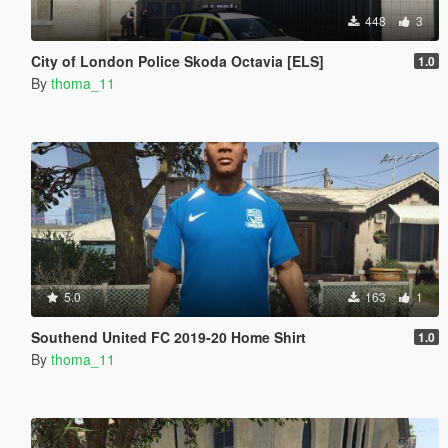
448
3
City of London Police Skoda Octavia [ELS]
1.0
By
thoma_11
5.0
163
1
Southend United FC 2019-20 Home Shirt
1.0
By
thoma_11