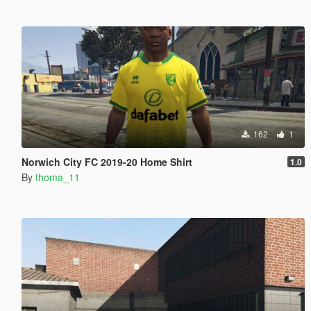
162
1
Norwich City FC 2019-20 Home Shirt
1.0
By
thoma_11