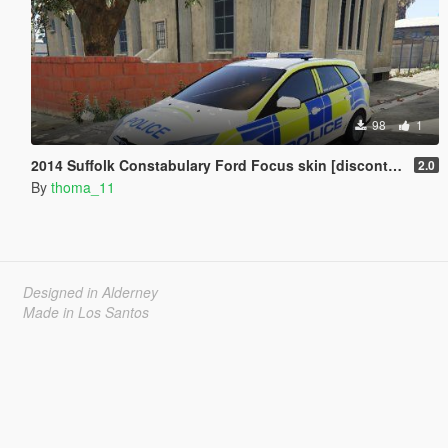
98
1
2014 Suffolk Constabulary Ford Focus skin [discontinued]
2.0
By
thoma_11
Designed in Alderney
Made in Los Santos