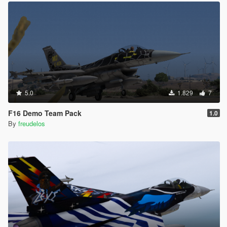
5.0
1.829
7
F16 Demo Team Pack
1.0
By
freudelos