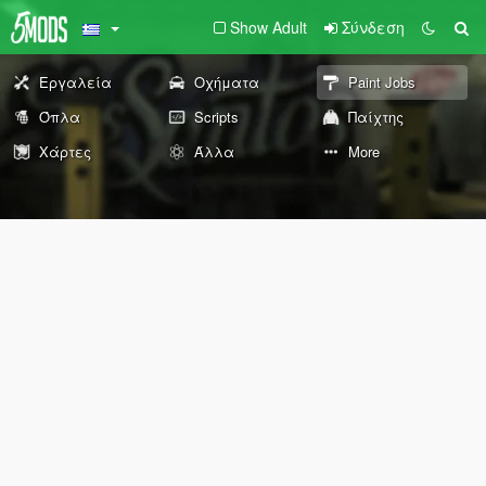
Show Adult
Σύνδεση
Εργαλεία
Οχήματα
Paint Jobs
Όπλα
Scripts
Παίχτης
Χάρτες
Άλλα
More