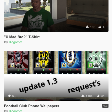
182
4
"U Mad Bro?" T-Shirt
By
diogofpm
5.0
1.000
35
Football Club Phone Wallpapers
1.3
By
diogofpm