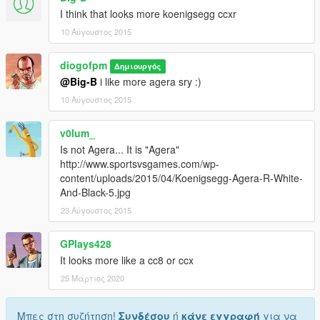
I think that looks more koenigsegg ccxr
10 Αύγουστος 2015
diogofpm
Δημιουργός
@Big-B
i like more agera sry :)
10 Αύγουστος 2015
v0lum_
Is not Agera... It is "Agera"
http://www.sportsvsgames.com/wp-
content/uploads/2015/04/Koenigsegg-Agera-R-White-
And-Black-5.jpg
23 Αύγουστος 2015
GPlays428
It looks more like a cc8 or ccx
25 Μάρτιος 2020
Μπες στη συζήτηση!
Συνδέσου
ή
κάνε εγγραφή
για να