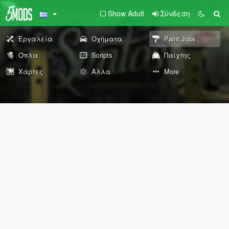
Show Adult
Σύνδεση
Εργαλεία
Οχήματα
Paint Jobs
Όπλα
Scripts
Παίχτης
Χάρτες
Άλλα
More