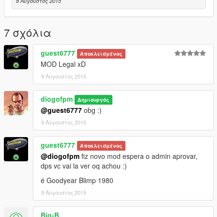
8 Αύγουστος 2015
7 σχόλια
guest6777
Αποκλεισμένος
MOD Legal xD
9 Αύγουστος 2015
diogofpm
Δημιουργός
@guest6777
obg :)
9 Αύγουστος 2015
guest6777
Αποκλεισμένος
@diogofpm
fiz novo mod espera o admin aprovar,
dps vc vai la ver oq achou :)
é Goodyear Blimp 1980
9 Αύγουστος 2015
Big-B