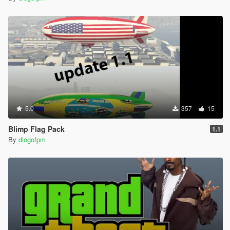
5.0
357
15
Blimp Flag Pack
1.1
By
diogofpm