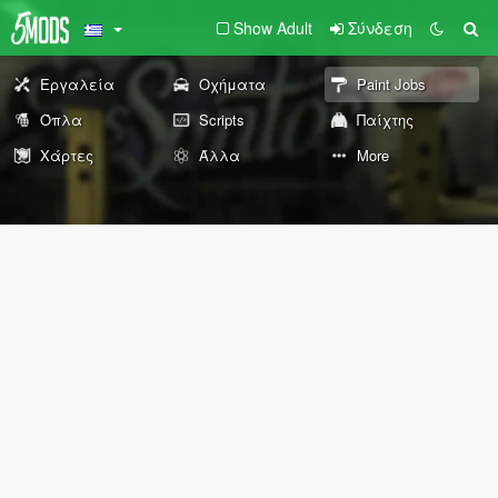
Show Adult
Σύνδεση
Εργαλεία
Οχήματα
Paint Jobs
Όπλα
Scripts
Παίχτης
Χάρτες
Άλλα
More