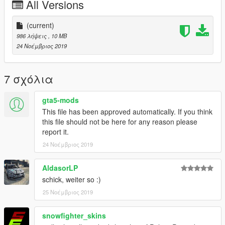
All Versions
information
(current)
Contents: Sheriff.ytd, Sheriff_hi.ytd & ELS
986 λήψεις
, 10 MB
24 Νοέμβριος 2019
Credits:
Original model: 2017 Ford F150 Raptor - Zach Plays
7 σχόλια
Templates - Zach Plays
Texture PD Hamburg - DerNotdienst
gta5-mods
This file has been approved automatically. If you think
this file should not be here for any reason please
report it.
24 Νοέμβριος 2019
AldasorLP
schick, weiter so :)
25 Νοέμβριος 2019
snowfighter_skins