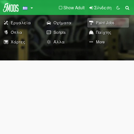
Show Adult
Σύνδεση
Εργαλεία
Οχήματα
Paint Jobs
Όπλα
Scripts
Παίχτης
Χάρτες
Άλλα
More