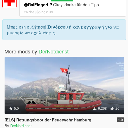
@RalFingerLP
Okay, danke für den Tipp
26 Νοέμβριος 2019
Μπες στη συζήτηση!
Συνδέσου
ή
κάνε εγγραφή
για να
μπορείς να σχολιάσεις.
More mods by
DerNotdienst
:
5.0
6.268
20
[ELS] Rettungsboot der Feuerwehr Hamburg
1.0
By
DerNotdienst