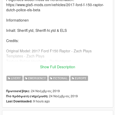
https://www.gta5-mods.com/vehicles/2017-ford-f-150-raptor-
dutch-police-els-beta
Informationen
Inhalt: Sheriff.ytd, Sheriff-hi.ytd & ELS
Credits:
Original Model: 2017 Ford F150 Raptor - Zach Plays
Templates - Zach Plays
Texture Polizei Hamburg - DerNotdienst
Show Full Description
--------------------------------------------------------------------------------
------------------------
LIVERY
EMERGENCY
FICTIONAL
EUROPE
Fictional Ford Raptor Policecar of the Police Department
24 Νοέμβριος 2019
Πρωτοανέβηκε:
Hamburg [Ger].
24 Νοέμβριος 2019
Πιο πρόσφατη ενημέρωση:
9 hours ago
Last Downloaded:
You have to download the following model:
https://www.gta5-mods.com/vehicles/2017-ford-f-150-raptor-
dutch-police-els-beta