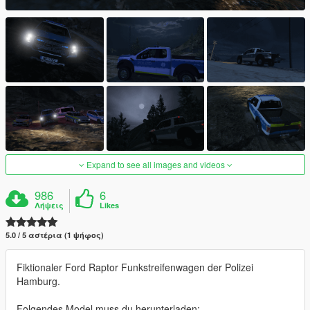
Expand to see all images and videos
986
6
Λήψεις
Likes
5.0 / 5 αστέρια (1 ψήφος)
Fiktionaler Ford Raptor Funkstreifenwagen der Polizei
Hamburg.
Folgendes Model muss du herunterladen: