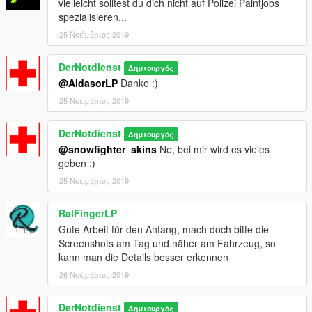
vielleicht solltest du dich nicht auf Polizei Paintjobs
spezialisieren...
25 Νοέμβριος 2019
DerNotdienst
Δημιουργός
@AldasorLP
Danke :)
25 Νοέμβριος 2019
DerNotdienst
Δημιουργός
@snowfighter_skins
Ne, bei mir wird es vieles
geben :)
25 Νοέμβριος 2019
RalFingerLP
Gute Arbeit für den Anfang, mach doch bitte die
Screenshots am Tag und näher am Fahrzeug, so
kann man die Details besser erkennen
26 Νοέμβριος 2019
DerNotdienst
Δημιουργός