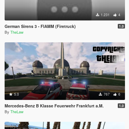
1.231
4
German Sirens 3 - FIAMM (Firetruck)
1.0
By
TheLaw
5.0
767
6
Mercedes-Benz B Klasse Feuerwehr Frankfurt a.M.
1.0
By
TheLaw