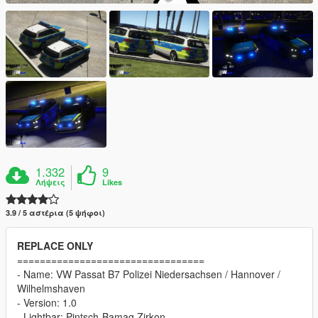
1.332
9
Λήψεις
Likes
3.9 / 5 αστέρια (5 ψήφοι)
REPLACE ONLY
=================================
- Name: VW Passat B7 Polizei Niedersachsen / Hannover /
Wilhelmshaven
- Version: 1.0
- Lightbar: Pintsch-Bamag Zirkon