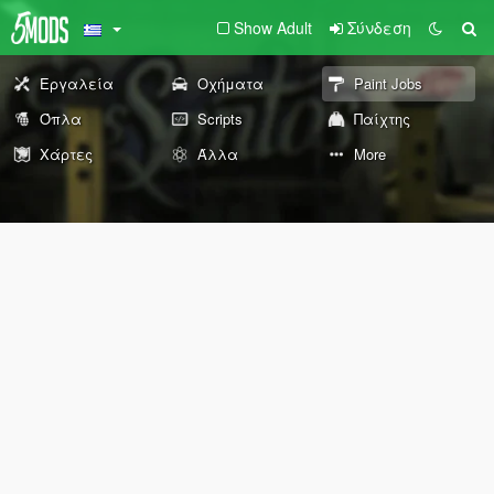
Show Adult
Σύνδεση
Εργαλεία
Οχήματα
Paint Jobs
Όπλα
Scripts
Παίχτης
Χάρτες
Άλλα
More