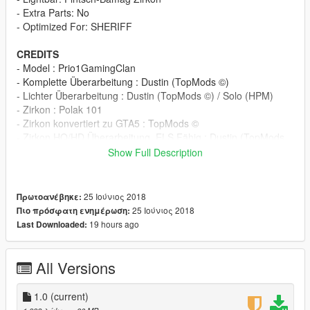
- Extra Parts: No
- Optimized For: SHERIFF
CREDITS
- Model : Prio1GamingClan
- Komplette Überarbeitung : Dustin (TopMods ©)
- Lichter Überarbeitung : Dustin (TopMods ©) / Solo (HPM)
- Zirkon : Polak 101
- Zirkon konvertiert zu GTA5 : TopMods ©
- Zirkon HQ/HD Überarbeitung, ELS Fähig : Dustin (TopMods
©)
Show Full Description
- Verschiedenes wie Koffer Besen u.ä. : Solo (HPM) / Dustin
(TopMods ©)
- ELS.XML: Dustin (TopMods ©)
25 Ιούνιος 2018
Πρωτοανέβηκε:
- Livery: TheLaw (HPM)
25 Ιούνιος 2018
Πιο πρόσφατη ενημέρωση:
19 hours ago
Last Downloaded:
INSTALLATION
Step 1:
ORIGNAL
All Versions
Step2: Use OpenIV to import the Files to "/Grand Theft Auto
1.0
(current)
V/mods/update/x64/dlcpacks/patchday9ng/dlc.rpf/x64/levels/gt