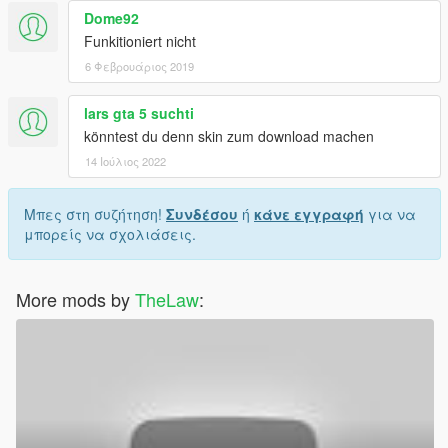
Dome92
Funkitioniert nicht
6 Φεβρουάριος 2019
lars gta 5 suchti
könntest du denn skin zum download machen
14 Ιούλιος 2022
Μπες στη συζήτηση!
Συνδέσου
ή
κάνε εγγραφή
για να
μπορείς να σχολιάσεις.
More mods by
TheLaw
: