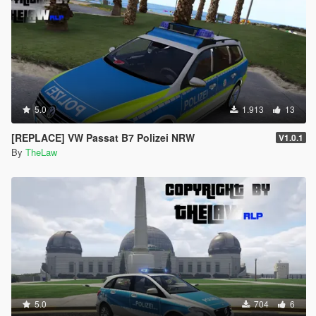
5.0
1.913
13
[REPLACE] VW Passat B7 Polizei NRW
V1.0.1
By
TheLaw
5.0
704
6