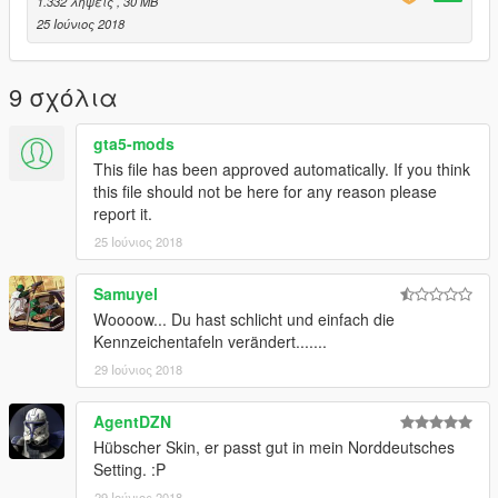
1.332 λήψεις
, 30 MB
a5/vehicles.rpf/" or the last patchday!
25 Ιούνιος 2018
TheLaw
9 σχόλια
Find me on Discord, Facebook and GTA5-mods:
gta5-mods
Discord
This file has been approved automatically. If you think
Facebook
this file should not be here for any reason please
report it.
GTA5-Mods
25 Ιούνιος 2018
Find TopMods on Facebook and GTA5-mods:
Samuyel
Woooow... Du hast schlicht und einfach die
Homepage - TopMods
Kennzeichentafeln verändert.......
Facebook - TopMods
29 Ιούνιος 2018
GTA5-Mods - TopMods
AgentDZN
Hübscher Skin, er passt gut in mein Norddeutsches
By downloading and using the contents of this archive you
Setting. :P
agree to the following terms:
29 Ιούνιος 2018