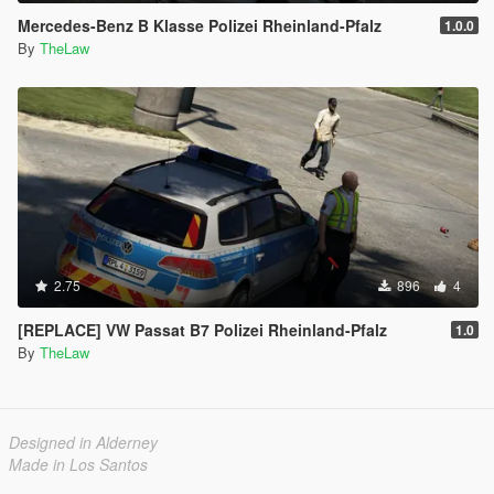
Mercedes-Benz B Klasse Polizei Rheinland-Pfalz
1.0.0
By
TheLaw
2.75
896
4
[REPLACE] VW Passat B7 Polizei Rheinland-Pfalz
1.0
By
TheLaw
Designed in Alderney
Made in Los Santos