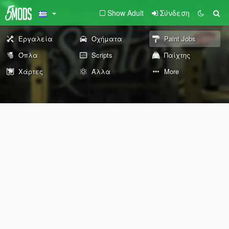
Show Adult
Σύνδεση
Εργαλεία
Οχήματα
Paint Jobs
Όπλα
Scripts
Παίχτης
Χάρτες
Άλλα
More