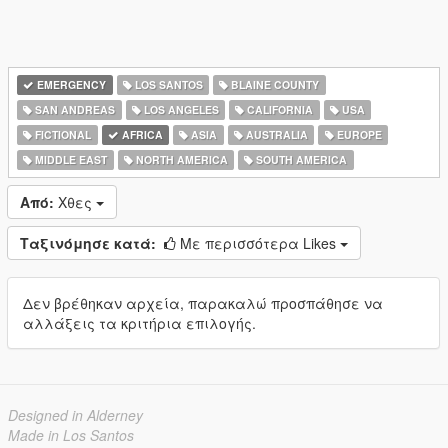
EMERGENCY
LOS SANTOS
BLAINE COUNTY
SAN ANDREAS
LOS ANGELES
CALIFORNIA
USA
FICTIONAL
AFRICA
ASIA
AUSTRALIA
EUROPE
MIDDLE EAST
NORTH AMERICA
SOUTH AMERICA
Από:
Χθες
Ταξινόμησε κατά:
Με περισσότερα Likes
Δεν βρέθηκαν αρχεία, παρακαλώ προσπάθησε να
αλλάξεις τα κριτήρια επιλογής.
Designed in Alderney
Made in Los Santos