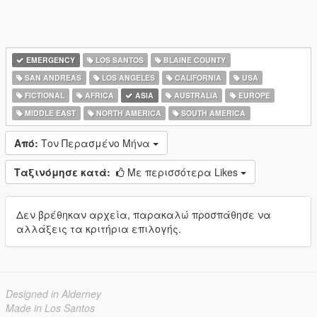
EMERGENCY
LOS SANTOS
BLAINE COUNTY
SAN ANDREAS
LOS ANGELES
CALIFORNIA
USA
FICTIONAL
AFRICA
ASIA
AUSTRALIA
EUROPE
MIDDLE EAST
NORTH AMERICA
SOUTH AMERICA
Από:
Τον Περασμένο Μήνα
Ταξινόμησε κατά:
Με περισσότερα Likes
Δεν βρέθηκαν αρχεία, παρακαλώ προσπάθησε να
αλλάξεις τα κριτήρια επιλογής.
Designed in Alderney
Made in Los Santos