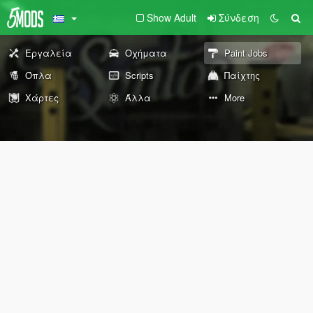
Show Adult
Σύνδεση
Εργαλεία
Οχήματα
Paint Jobs
Όπλα
Scripts
Παίχτης
Χάρτες
Άλλα
More