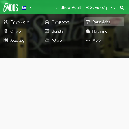
Show Adult
Σύνδεση
Εργαλεία
Οχήματα
Paint Jobs
Όπλα
Scripts
Παίχτης
Χάρτες
Άλλα
More