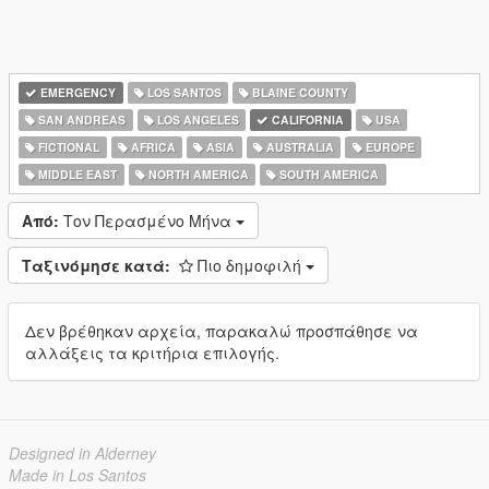
EMERGENCY
LOS SANTOS
BLAINE COUNTY
SAN ANDREAS
LOS ANGELES
CALIFORNIA
USA
FICTIONAL
AFRICA
ASIA
AUSTRALIA
EUROPE
MIDDLE EAST
NORTH AMERICA
SOUTH AMERICA
Από:
Τον Περασμένο Μήνα
Ταξινόμησε κατά:
Πιο δημοφιλή
Δεν βρέθηκαν αρχεία, παρακαλώ προσπάθησε να
αλλάξεις τα κριτήρια επιλογής.
Designed in Alderney
Made in Los Santos