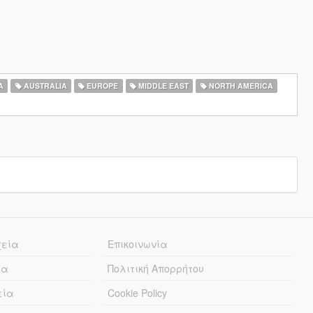
A
AUSTRALIA
EUROPE
MIDDLE EAST
NORTH AMERICA
χεία
Επικοινωνία
ία
Πολιτική Απορρήτου
εία
Cookie Policy