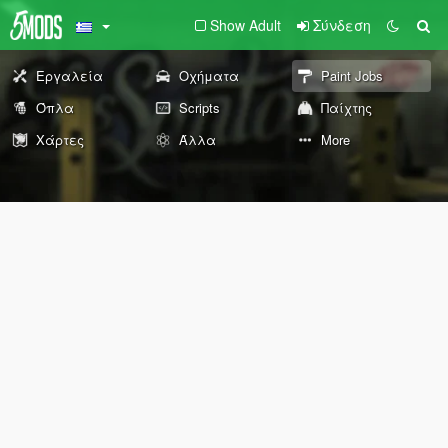
Show Adult
Σύνδεση
Εργαλεία
Οχήματα
Paint Jobs
Όπλα
Scripts
Παίχτης
Χάρτες
Άλλα
More