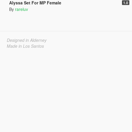
Alyssa Set For MP Female
1.0
By
rareluv
Designed in Alderney
Made in Los Santos