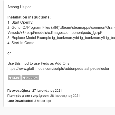
Among Us ped
Installation instructions:
1. Start OpenIV.
2. Go to: C:\Program Files (x86)\Steam\steamapps\common\Gran
V\mods/x64e.rpf\models\cdimages\componentpeds_ig.rpf\
3. Replace Model Example ig_bankman.ydd ig_bankman.yft ig_b
4. Start In Game
or
Use this mod to use Peds as Add-Ons
https://www.gta5-mods.com/scripts/addonpeds-asi-pedselector
SKIN
ADD-ON
27 Ιανουάριος 2021
Πρωτοανέβηκε:
28 Ιανουάριος 2021
Πιο πρόσφατη ενημέρωση:
3 hours ago
Last Downloaded: