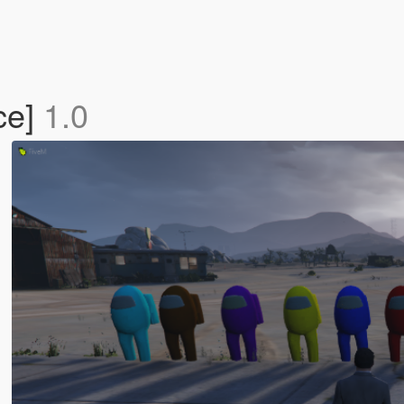
ce]
1.0