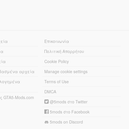
χεία
Επικοινωνία
ία
Πολιτική Απορρήτου
εία
Cookie Policy
εβασμένα αρχεία
Manage cookie settings
λογημένα
Terms of Use
DMCA
ς GTA5-Mods.com
@5mods στο Twitter
5mods στο Facebook
5mods on Discord