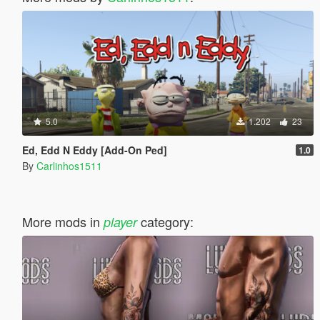
5.0
1.202
23
Ed, Edd N Eddy [Add-On Ped]
1.0
By
Carlinhos1511
More mods in
category:
player