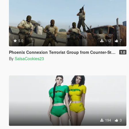
5.0
112
7
Phoenix Connexion Terrorist Group from Counter-Strike: Global Offensive (Shattered Web + Broken Fang skins included)
1.0
By
SalsaCookies23
194
3