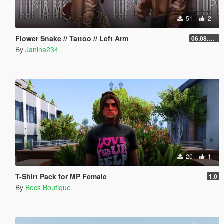
51
2
Flower Snake // Tattoo // Left Arm
06.08.2026
By
Janina234
20
1
T-Shirt Pack for MP Female
1.0
By
Becs Boutique