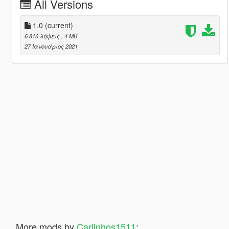
All Versions
1.0
(current)
6.816 λήψεις
, 4 MB
27 Ιανουάριος 2021
More mods by
Carlinhos1511
: