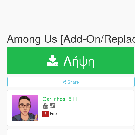
Among Us [Add-On/Repla
Λήψη
Share
Carlinhos1511