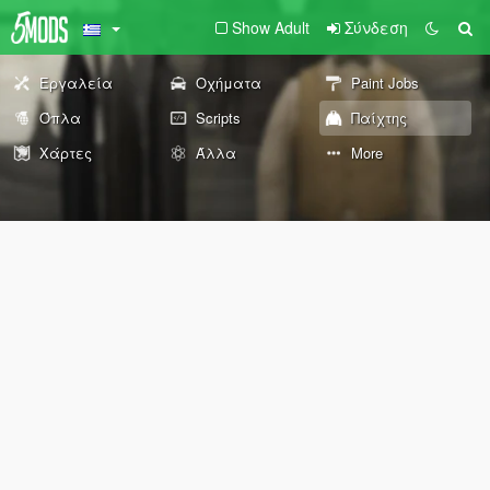
Show Adult
Σύνδεση
Εργαλεία
Οχήματα
Paint Jobs
Όπλα
Scripts
Παίχτης
Χάρτες
Άλλα
More