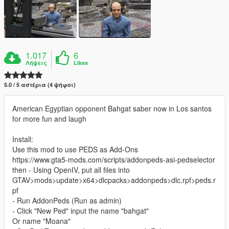
1.017
6
Λήψεις
Likes
5.0 / 5 αστέρια (4 ψήφοι)
American Egyptian opponent Bahgat saber now in Los santos
for more fun and laugh
Install:
Use this mod to use PEDS as Add-Ons
https://www.gta5-mods.com/scripts/addonpeds-asi-pedselector
then - Using OpenIV, put all files into
GTAV>mods>update>x64>dlcpacks>addonpeds>dlc.rpf>peds.r
pf
- Run AddonPeds (Run as admin)
- Click "New Ped" input the name "bahgat"
Or name "Moana"