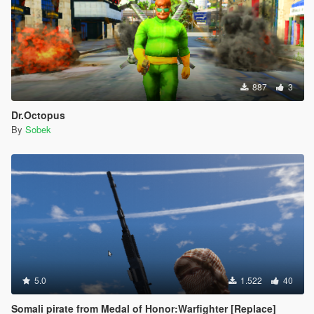
887
3
Dr.Octopus
By
Sobek
5.0
1.522
40
Somali pirate from Medal of Honor:Warfighter [Replace]