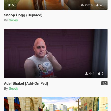
5.0
2.816
43
Snoop Dogg (Replace)
By
Sobek
444
5
Adel Shakel [Add-On Ped]
1.0
By
Sobek