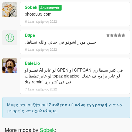
Sobek
Δημιουργός
photo333.com
6 Σεπτέμβριος 2022
D0pe
احسن مودر اشوفو في حياتي والله تستاهل
6 Σεπτέμβριος 2022
BaleLio
في كتير يسطا زي GFPGAN او GPEN لو عايز AI نفسو او
لو عايز برامج ف عندك topaz gigapixel لو عايز تطبيقات
في في كتير زي remini مثلا
7 Σεπτέμβριος 2022
Μπες στη συζήτηση!
Συνδέσου
ή
κάνε εγγραφή
για να
μπορείς να σχολιάσεις.
More mods by
Sobek
: