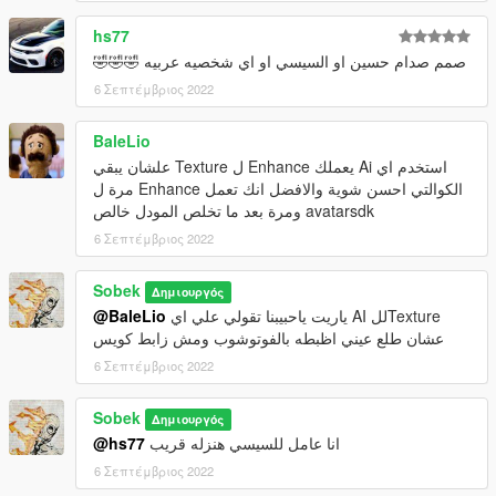
hs77
صمم صدام حسين او السيسي او اي شخصيه عربيه 🤣🤣🤣
6 Σεπτέμβριος 2022
BaleLio
استخدم اي Ai يعملك Enhance ل Texture علشان يبقي
الكوالتي احسن شوية والافضل انك تعمل Enhance مرة ل
avatarsdk ومرة بعد ما تخلص المودل خالص
6 Σεπτέμβριος 2022
Sobek
Δημιουργός
@BaleLio
ياريت ياحبيبنا تقولي علي اي AI للTexture
عشان طلع عيني اظبطه بالفوتوشوب ومش زابط كويس
6 Σεπτέμβριος 2022
Sobek
Δημιουργός
@hs77
انا عامل للسيسي هنزله قريب
6 Σεπτέμβριος 2022