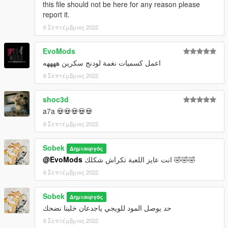
this file should not be here for any reason please
report it.
6 Σεπτέμβριος 2022
EvoMods
اعمل كسميات نغمة لودنج سكرين ههههه
6 Σεπτέμβριος 2022
shoc3d
a7a 💀💀💀💀💀
6 Σεπτέμβριος 2022
Sobek
Δημιουργός
@EvoMods
انت عايز اللعبة تكراش شكلك 🤣🤣🤣
6 Σεπτέμβριος 2022
Sobek
Δημιουργός
حد يوصل المود للويجي ياجدعان خلينا نضحك
6 Σεπτέμβριος 2022