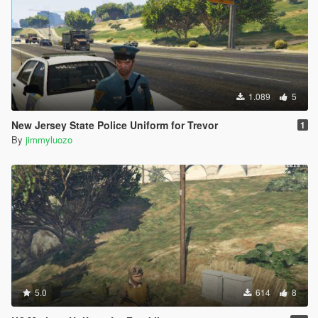
1.089
5
New Jersey State Police Uniform for Trevor
1
By
jimmyluozo
5.0
614
8