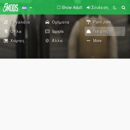
Show Adult
Σύνδεση
Εργαλεία
Οχήματα
Paint Jobs
Όπλα
Scripts
Παίχτης
Χάρτες
Άλλα
More