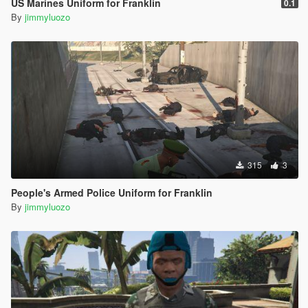
US Marines Uniform for Franklin
0.1
By
jimmyluozo
315
3
People's Armed Police Uniform for Franklin
By
jimmyluozo