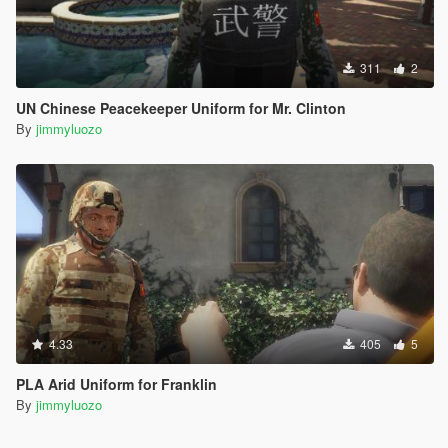
311
2
UN Chinese Peacekeeper Uniform for Mr. Clinton
By
jimmyluozo
4.33
405
5
PLA Arid Uniform for Franklin
By
jimmyluozo