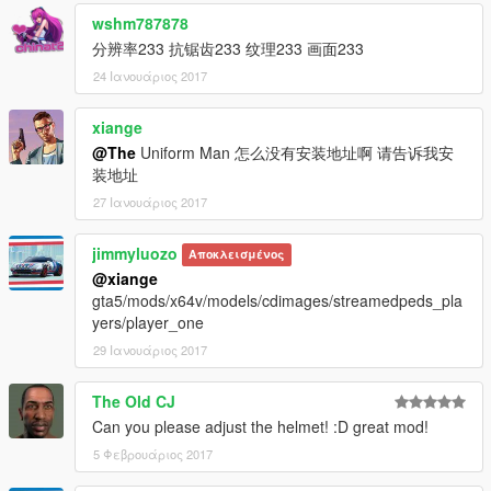
wshm787878
分辨率233 抗锯齿233 纹理233 画面233
24 Ιανουάριος 2017
xiange
@The
Uniform Man 怎么没有安装地址啊 请告诉我安
装地址
27 Ιανουάριος 2017
jimmyluozo
Αποκλεισμένος
@xiange
gta5/mods/x64v/models/cdimages/streamedpeds_pla
yers/player_one
29 Ιανουάριος 2017
The Old CJ
Can you please adjust the helmet! :D great mod!
5 Φεβρουάριος 2017