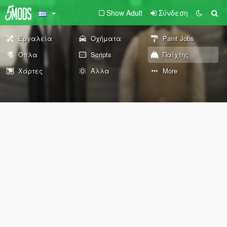
Show Adult
Σύνδεση
Εργαλεία
Οχήματα
Paint Jobs
Όπλα
Scripts
Παίχτης
Χάρτες
Άλλα
More