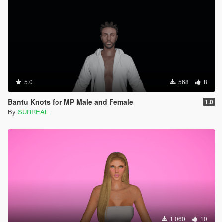
5.0
568
8
Bantu Knots for MP Male and Female
1.0
By
SURREAL
1.060
10