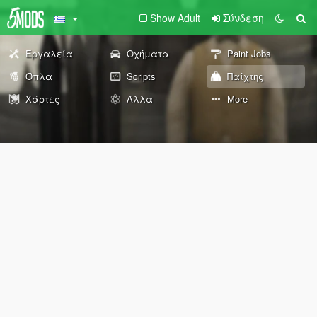
Show Adult
Σύνδεση
Εργαλεία
Οχήματα
Paint Jobs
Όπλα
Scripts
Παίχτης
Χάρτες
Άλλα
More