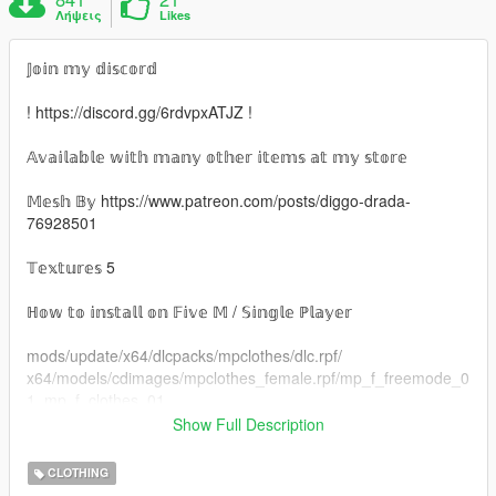
Λήψεις
Likes
𝕁𝕠𝕚𝕟 𝕞𝕪 𝕕𝕚𝕤𝕔𝕠𝕣𝕕
! https://discord.gg/6rdvpxATJZ !
𝔸𝕧𝕒𝕚𝕝𝕒𝕓𝕝𝕖 𝕨𝕚𝕥𝕙 𝕞𝕒𝕟𝕪 𝕠𝕥𝕙𝕖𝕣 𝕚𝕥𝕖𝕞𝕤 𝕒𝕥 𝕞𝕪 𝕤𝕥𝕠𝕣𝕖
𝕄𝕖𝕤𝕙 𝔹𝕪 https://www.patreon.com/posts/diggo-drada-
76928501
𝕋𝕖𝕩𝕥𝕦𝕣𝕖𝕤 5
ℍ𝕠𝕨 𝕥𝕠 𝕚𝕟𝕤𝕥𝕒𝕝𝕝 𝕠𝕟 𝔽𝕚𝕧𝕖 𝕄 / 𝕊𝕚𝕟𝕘𝕝𝕖 ℙ𝕝𝕒𝕪𝕖𝕣
mods/update/x64/dlcpacks/mpclothes/dlc.rpf/
x64/models/cdimages/mpclothes_female.rpf/mp_f_freemode_0
1_mp_f_clothes_01
Show Full Description
https://forum.cfx.re/t/how-to-streaming-new-hairstyles-for-
characters-step-by-step-for-dummies/1048980
CLOTHING