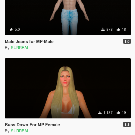
5.0
878
18
Male Jeans for MP-Male
1.0
By
SURREAL
1.137
19
Buss Down For MP Female
1.1
By
SURREAL